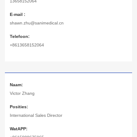
13658152064
E-mail :
shawn.zhu@sanimedical.cn
Telefoon:
+8613658152064
Naam:
Victor Zhang
Posities:
International Sales Director
WatAPP: