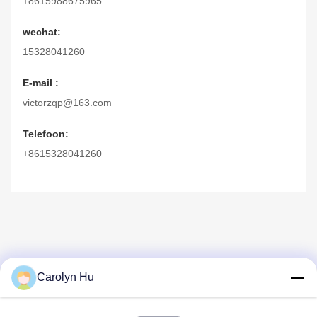
+8615988675965
wechat:
15328041260
E-mail :
victorzqp@163.com
Telefoon:
+8615328041260
Carolyn Hu