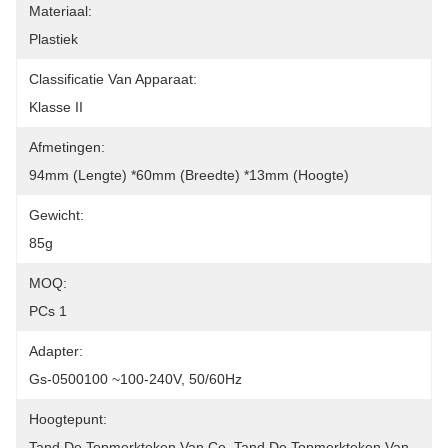
Materiaal:
Plastiek
Classificatie Van Apparaat:
Klasse II
Afmetingen:
94mm (lengte) *60mm (breedte) *13mm (hoogte)
Gewicht:
85g
MOQ:
PCs 1
Adapter:
Gs-0500100 ~100-240V, 50/60Hz
Hoogtepunt:
Tand De Topmerkteken Van Ce, Tand De Topmerkteken Van 