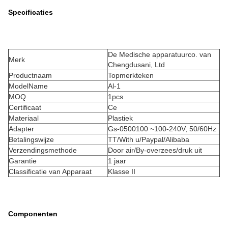
Specificaties
De Medische apparatuurco. van
Merk
Chengdusani, Ltd
Productnaam
Topmerkteken
ModelName
Al-1
MOQ
1pcs
Certificaat
Ce
Materiaal
Plastiek
Adapter
Gs-0500100 ~100-240V, 50/60Hz
Betalingswijze
TT/With u/Paypal/Alibaba
Verzendingsmethode
Door air/By-overzees/druk uit
Garantie
1 jaar
Classificatie van Apparaat
Klasse II
Componenten