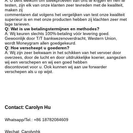
A: U bent welkom om steekproeven van ons te krijgen en hen te
testen, zijn elk van onze klanten zeer tevreden met de kwaliteit,
maken zij
commentaren dat volgens het vergelijken van test onze kwaliteit
superieur is en met onze producten hebben zij klachten zeer met
lage tarieven.
Q: Wat is uw betalingstermijnen en methodes?
A: Wij keuren slechts 100%-betaling vóór levering goed.
Gewoonlijk door T/T bankwezenoverdracht, Western Union,
wordt Moneygram allen goedgekeurd.
Q: Hoe verscheept u goederen?
A: Wij zijn zeer bekwaam in het schikken van het vervoer door
overzees, door de lucht en door uitdrukkelijke koerier, aangezien
wij een verschepen en wij een goed hebben
discontovoet voor u. Ook kunnen wij aan uw forwarder
verschepen als u op wijst.
Contact: Carolyn Hu
Whatsapp/Tel.: +86 18782084609
Wechat: Carolynhk