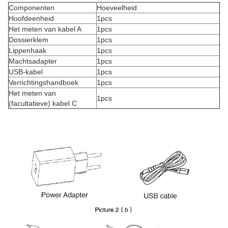
Componenten
Hoeveelheid
Hoofdeenheid
1pcs
Het meten van kabel A
1pcs
Dossierklem
1pcs
Lippenhaak
1pcs
Machtsadapter
1pcs
USB-kabel
1pcs
Verrichtingshandboek
1pcs
Het meten van
1pcs
(facultatieve) kabel C