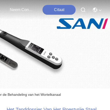
ten
Neem Contact Met Ons Op
Citaat
or de Behandeling van het Wortelkanaal
Het Tanddossier Van Het Roestvrije Staal