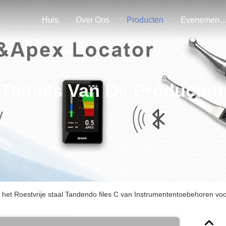
Huis
Over Ons
Producten
Evenemen
Details Van De Producten
 het Roestvrije staal Tandendo files C van Instrumententoebehoren vo