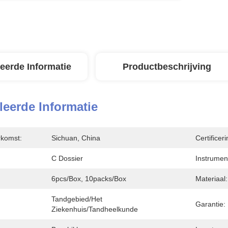
leerde Informatie
Productbeschrijving
leerde Informatie
rkomst:
Sichuan, China
Certificeri
C Dossier
Instrument
6pcs/box, 10packs/box
Materiaal:
Tandgebied/het 
Garantie:
Ziekenhuis/Tandheelkunde