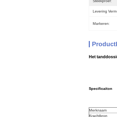
Steekproef:
Levering Verm
Markeren:
Product
Het tanddossi
Specificaiton
Merknaam
Krachtbron