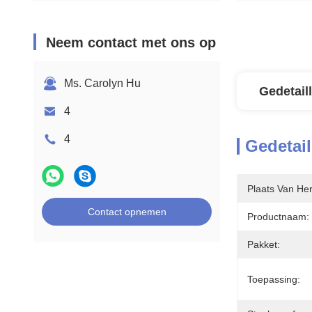
Neem contact met ons op
Ms. Carolyn Hu
Gedetail
4
4
Gedetail
Plaats Van He
Contact opnemen
Productnaam:
Pakket:
Toepassing: