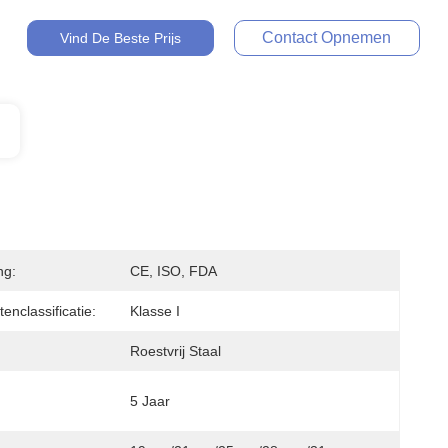
Contact Opnemen
Vind De Beste Prijs
ng:
CE, ISO, FDA
enclassificatie:
Klasse I
Roestvrij Staal
5 Jaar