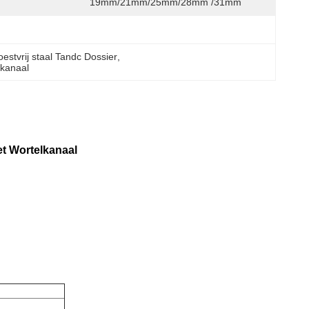
19mm/21mm/25mm/28mm /31mm
oestvrij staal Tandc Dossier
, 
lkanaal
t Wortelkanaal