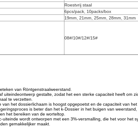
Roestvrij staal
6pcs/pack, 10packs/box
19mm, 21mm, 25mm, 28mm, 31mm
08#/10#/12#/15#
eteken van Röntgenstraalweerstand.
af uiteindeontwerp gestalte, zodat het een sterke capaciteit heeft om 
aal te verzetten.
e van het dossierlichaam is hoogst opgepoetst en de capaciteit van het
egeringsproces is beter dan het k-Dossier in het buigen van weerstand,
 en het bereiken van de worteltop.
c-uiteinde wordt ontworpen met een 3%-versmalling, die het voor het 
jden gemakkelijker maakt.