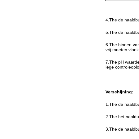
4.The de naaldb
5.The de naaldb
6.The binnen van
vrij moeten vloei
7.The pH waarde 
lege controleoplo
Verschijning:
1.The de naaldbu
2.The het naaldu
3.The de naaldb