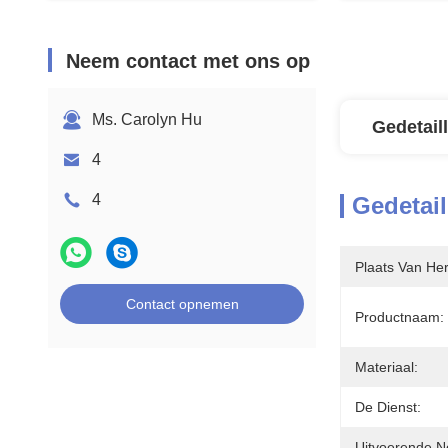
Neem contact met ons op
Ms. Carolyn Hu
Gedetail
4
4
Gedetail
Plaats Van He
Contact opnemen
Productnaam:
Materiaal:
De Dienst:
Uitvoerende N