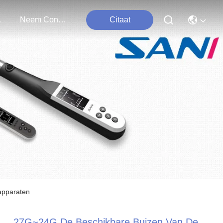
ten
Neem Contact Met Ons Op
Citaat
apparaten
27G~24G De Beschikbare Buizen Van De