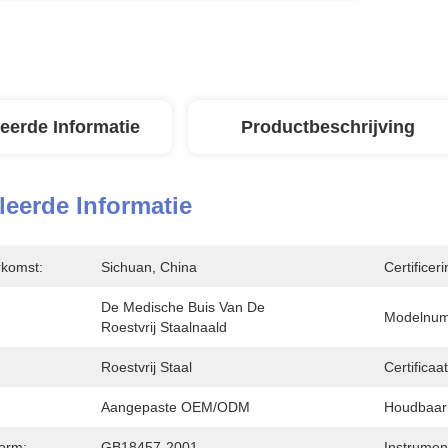
leerde Informatie
Productbeschrijving
leerde Informatie
rkomst:
Sichuan, China
Certificeri
De Medische Buis Van De 
Modelnum
Roestvrij Staalnaald
Roestvrij Staal
Certificaat
Aangepaste OEM/ODM
Houdbaar
orm:
GB18457-2001
Instrument