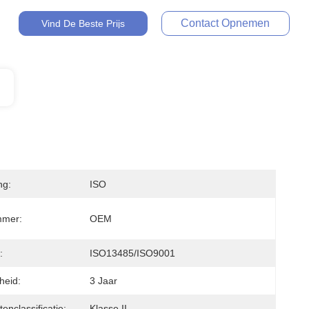
Contact Opnemen
Vind De Beste Prijs
ng:
ISO
mer:
OEM
:
ISO13485/ISO9001
heid:
3 Jaar
enclassificatie:
Klasse II