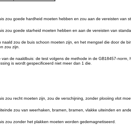
uis zou goede hardheid moeten hebben en zou aan de vereisten van 
uis zou goede starheid moeten hebben en aan de vereisten van stand
 naald zou de buis schoon moeten zijn, en het mengsel die door de bi
en zou zijn.
van de naaldbuis: de test volgens de methode in de GB18457-norm, he
ssing is wordt gespecificeerd niet meer dan 1 die.
is zou recht moeten zijn, zou de verschijning, zonder plooiing vlot mo
iteinde zou van weerhaken, bramen, bramen, vlakke uiteinden en andere
uis zou zonder het plakken moeten worden gedemagnetiseerd.