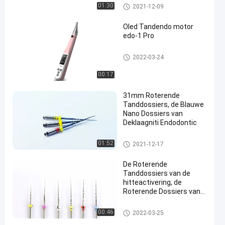
Roterende Tanddossiers
01:30
2021-12-09
Oled Tandendo motor
edo-1 Pro
Roterende Tanddossiers
2022-03-24
00:17
31mm Roterende
Tanddossiers, de Blauwe
Nano Dossiers van
Deklaagniti Endodontic
Roterende Tanddossiers
01:52
2021-12-17
De Roterende
Tanddossiers van de
hitteactivering, de
Roterende Dossiers van
350rpm Protaper
Roterende Tanddossiers
00:46
2022-03-25