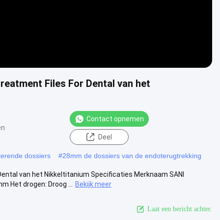
eatment Files For Dental van het
Contact opnemen
en
Deel
erende dossiers
#
28mm de dossiers van de endoterugtrekking
ental van het Nikkeltitanium Specificaties Merknaam SANI
Het drogen: Droog ...
Bekijk meer
Laat een bericht achter.