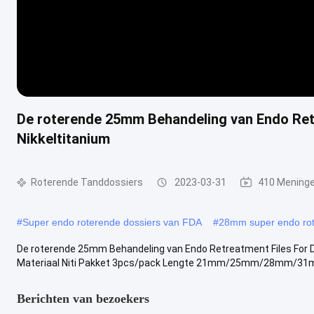
De roterende 25mm Behandeling van Endo Retr
Nikkeltitanium
Roterende Tanddossiers
2023-03-31
410 Mening
#
Super endo roterende dossiers van FDA
#
28mm super endo rot
De roterende 25mm Behandeling van Endo Retreatment Files For D
Materiaal Niti Pakket 3pcs/pack Lengte 21mm/25mm/28mm/31mm 
Berichten van bezoekers