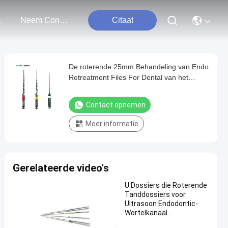
ten
Neem Contact Met Ons Op
Citaat
De roterende 25mm Behandeling van Endo
Retreatment Files For Dental van het
Nikkeltitanium
Contact opnemen
Meer informatie
Gerelateerde video's
U Dossiers die Roterende
Tanddossiers voor
Ultrasoon Endodontic-
Wortelkanaal
schoonmaken