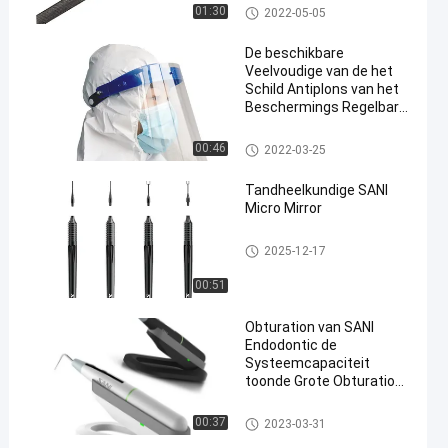
Tand Beschikbare Producten
01:30
2022-05-05
De beschikbare
Veelvoudige van de het
Schild Antiplons van het
Beschermings Regelbare
en
Gezicht Antimist
Tand Beschikbare Producten
00:46
2022-03-25
Tandheelkundige SANI
Micro Mirror
Tandverbruiksgoederen
2025-12-17
00:51
Obturation van SANI
Endodontic de
Systeemcapaciteit
toonde Grote Obturation
van de
Batterijguttapercha Pen
Tandendo motor
00:37
2023-03-31