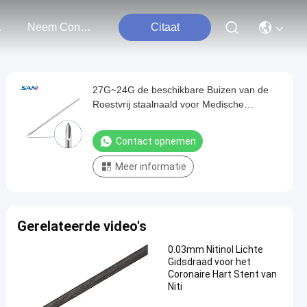
ten
Neem Contact Met Ons Op
Citaat
27G~24G de beschikbare Buizen van de
Roestvrij staalnaald voor Medische
apparaten
Contact opnemen
Meer informatie
Gerelateerde video's
0.03mm Nitinol Lichte
Gidsdraad voor het
Coronaire Hart Stent van
Niti