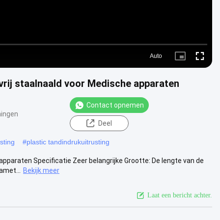
Auto
Picture-
Fullscre
in-
Picture
rij staalnaald voor Medische apparaten
Contact opnemen
ingen
Deel
sting
#
plastic tandindrukuitrusting
pparaten Specificatie Zeer belangrijke Grootte: De lengte van de
amet...
Bekijk meer
Laat een bericht achter.