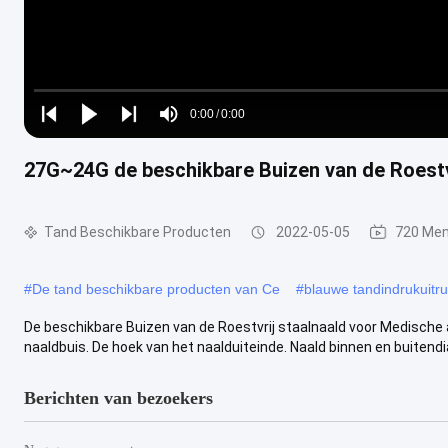
Loaded
:
0%
0:00
/
0:00
Play
Play
Play
Mute
Current
Duration
next
next
27G~24G de beschikbare Buizen van de Roestv
Time
Tand Beschikbare Producten
2022-05-05
720 Men
#
De tand beschikbare producten van Ce
#
blauwe tandindrukuitru
De beschikbare Buizen van de Roestvrij staalnaald voor Medische a
naaldbuis. De hoek van het naalduiteinde. Naald binnen en buitendi
Berichten van bezoekers